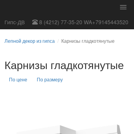
Togg
navig
Гипс-ДВ
8 (4212) 77-35-20 WA+79145443520
Лепной декор из гипса
Карнизы гладкотянутые
Карнизы гладкотянутые
По цене
По размеру