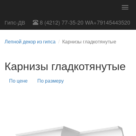
Togg
navig
Гипс-ДВ
8 (4212) 77-35-20 WA+79145443520
Лепной декор из гипса
Карнизы гладкотянутые
Карнизы гладкотянутые
По цене
По размеру