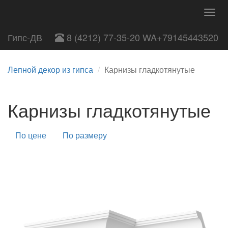
Togg
navig
Гипс-ДВ
8 (4212) 77-35-20 WA+79145443520
Лепной декор из гипса
Карнизы гладкотянутые
Карнизы гладкотянутые
По цене
По размеру