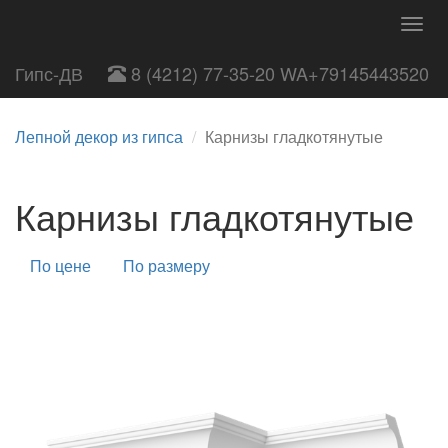
Togg
navig
Гипс-ДВ
8 (4212) 77-35-20 WA+79145443520
Лепной декор из гипса
Карнизы гладкотянутые
Карнизы гладкотянутые
По цене
По размеру