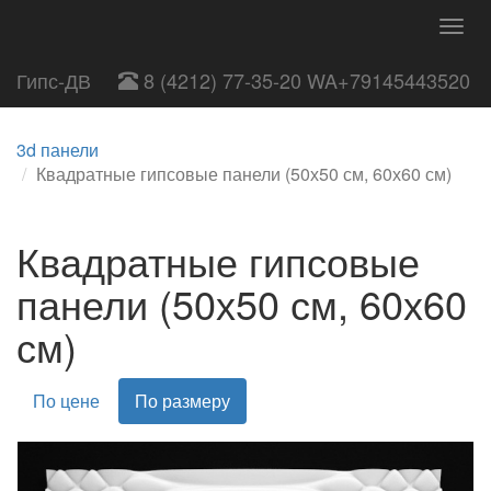
Togg
navig
Гипс-ДВ
8 (4212) 77-35-20 WA+79145443520
3d панели
Квадратные гипсовые панели (50х50 см, 60х60 см)
Квадратные гипсовые
панели (50х50 см, 60х60
см)
По цене
По размеру