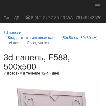
Togg
navig
Гипс-ДВ
8 (4212) 77-35-20 WA+79145443520
3d панели
Квадратные гипсовые панели (50х50 см, 60х60 см)
3d панель, F588, 500х500
3d панель, F588,
500х500
Изготовим в течение 12-14 дней