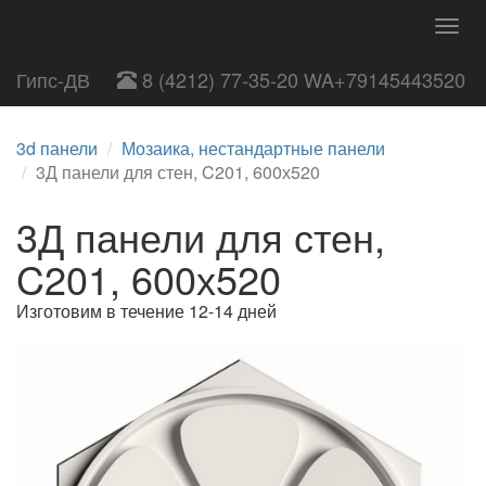
Togg
navig
Гипс-ДВ
8 (4212) 77-35-20 WA+79145443520
3d панели
Мозаика, нестандартные панели
3Д панели для стен, C201, 600х520
3Д панели для стен,
C201, 600х520
Изготовим в течение 12-14 дней