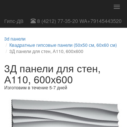
Togg
navig
Гипс-ДВ
8 (4212) 77-35-20 WA+79145443520
3d панели
Квадратные гипсовые панели (50х50 см, 60х60 см)
3Д панели для стен, А110, 600х600
3Д панели для стен,
А110, 600х600
Изготовим в течение 5-7 дней