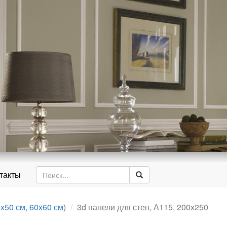
д
такты
х50 см, 60х60 см)
3d панели для стен, А115, 200х250