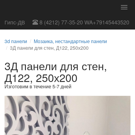
Togg
navig
Гипс-ДВ
8 (4212) 77-35-20 WA+79145443520
3d панели
Мозаика, нестандартные панели
3Д панели для стен, Д122, 250х200
3Д панели для стен,
Д122, 250х200
Изготовим в течение 5-7 дней