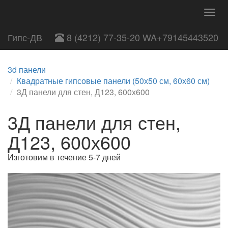
Togg
navig
Гипс-ДВ
8 (4212) 77-35-20 WA+79145443520
3d панели
Квадратные гипсовые панели (50х50 см, 60х60 см)
3Д панели для стен, Д123, 600х600
3Д панели для стен,
Д123, 600х600
Изготовим в течение 5-7 дней