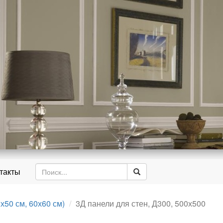
д
такты
х50 см, 60х60 см)
3Д панели для стен, Д300, 500х500