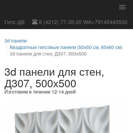
Togg
navig
Гипс-ДВ
8 (4212) 77-35-20 WA+79145443520
3d панели
Квадратные гипсовые панели (50х50 см, 60х60 см)
3d панели для стен, Д307, 500х500
3d панели для стен,
Д307, 500х500
Изготовим в течение 12-14 дней