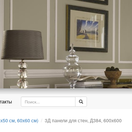
д
такты
х50 см, 60х60 см)
3Д панели для стен, Д384, 600х600