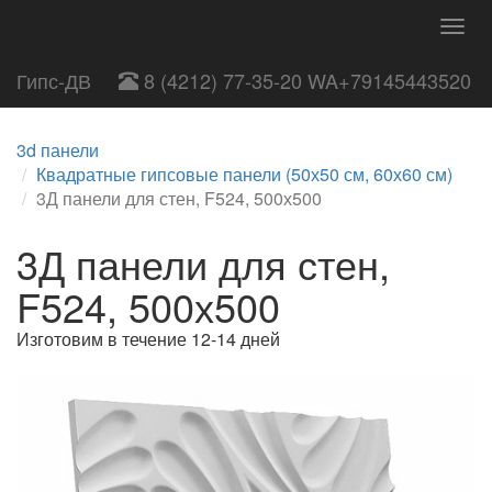
Togg
navig
Гипс-ДВ
8 (4212) 77-35-20 WA+79145443520
3d панели
Квадратные гипсовые панели (50х50 см, 60х60 см)
3Д панели для стен, F524, 500х500
3Д панели для стен,
F524, 500х500
Изготовим в течение 12-14 дней