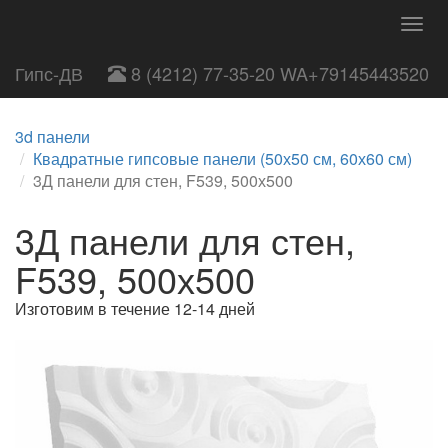
Togg
navig
Гипс-ДВ
8 (4212) 77-35-20 WA+79145443520
3d панели
Квадратные гипсовые панели (50х50 см, 60х60 см)
3Д панели для стен, F539, 500х500
3Д панели для стен,
F539, 500х500
Изготовим в течение 12-14 дней