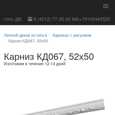
Togg
navig
Гипс-ДВ
8 (4212) 77-35-20 WA+79145443520
Лепной декор из гипса
Карнизы с рисунком
Карниз КД067, 52х50
Карниз КД067, 52х50
Изготовим в течение 12-14 дней