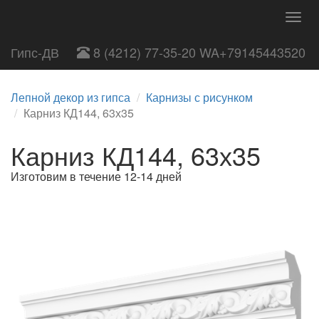
Togg
navig
Гипс-ДВ
8 (4212) 77-35-20 WA+79145443520
Лепной декор из гипса
Карнизы с рисунком
Карниз КД144, 63х35
Карниз КД144, 63х35
Изготовим в течение 12-14 дней