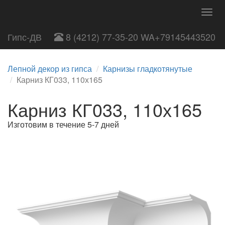
Togg
navig
Гипс-ДВ
8 (4212) 77-35-20 WA+79145443520
Лепной декор из гипса
Карнизы гладкотянутые
Карниз КГ033, 110х165
Карниз КГ033, 110х165
Изготовим в течение 5-7 дней