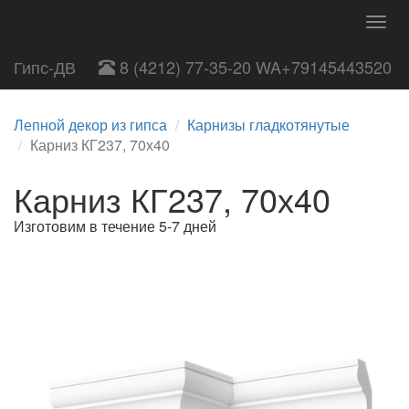
Togg
navig
Гипс-ДВ
8 (4212) 77-35-20 WA+79145443520
Лепной декор из гипса
Карнизы гладкотянутые
Карниз КГ237, 70х40
Карниз КГ237, 70х40
Изготовим в течение 5-7 дней