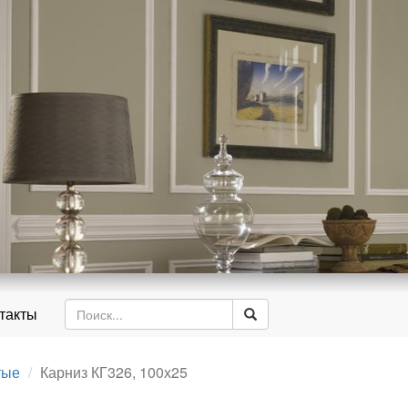
д
такты
тые
Карниз КГ326, 100х25