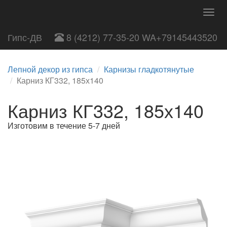
Togg
navig
Гипс-ДВ
8 (4212) 77-35-20 WA+79145443520
Лепной декор из гипса
Карнизы гладкотянутые
Карниз КГ332, 185х140
Карниз КГ332, 185х140
Изготовим в течение 5-7 дней