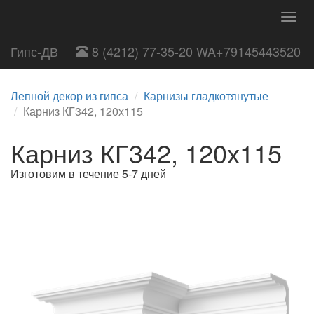
Togg
navig
Гипс-ДВ
8 (4212) 77-35-20 WA+79145443520
Лепной декор из гипса
Карнизы гладкотянутые
Карниз КГ342, 120х115
Карниз КГ342, 120х115
Изготовим в течение 5-7 дней