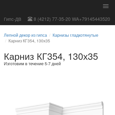
Togg
navig
Гипс-ДВ
8 (4212) 77-35-20 WA+79145443520
Лепной декор из гипса
Карнизы гладкотянутые
Карниз КГ354, 130х35
Карниз КГ354, 130х35
Изготовим в течение 5-7 дней