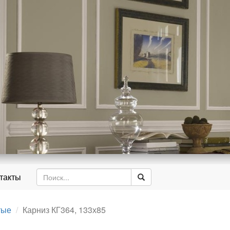
д
такты
тые
Карниз КГ364, 133х85