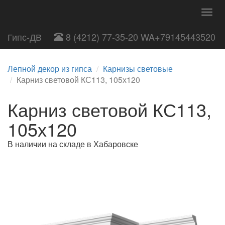
Togg
navig
Гипс-ДВ
8 (4212) 77-35-20 WA+79145443520
Лепной декор из гипса
Карнизы световые
Карниз световой КС113, 105х120
Карниз световой КС113,
105х120
В наличии на складе в Хабаровске