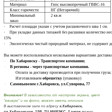
Материал
Гипс
высокопрочный
ГВВС
-16
Класс
горючести
НГ
(
Негорючий
)
Минимальный
2
кв
.
м
заказ
·
Расчет
площади
указан
с
учетом
расшивочного
шва
1
см
.
·
При
укладке
данных
типажей
без
расшивки
количество
не
15%
·
Экологически
чистый
природный
материал
,
не
содержит
д
Вы
можете
воспользоваться
несколькими
вариантами
доставк
По Хабаровску
-
Транспортом компании
;
·
В регионы
-
через транспортные компании
.
·
Оплата
за
доставку
производится
при
получении
груза
Изготавливаем
обрешетку
(
упаковку
)
Самовывозом г
.
Хабаровск
,
ул
.
Суворова
, 77
·
Внимание!
В зависимости от настроек экрана, цвет
"вживую" и на фото, может иметь отличия.
В выставочном зале по адресу
г.Хабаровск,
ул.Хабаровская, 15В, ТЦ МИРЭКС, 2 этаж
можно