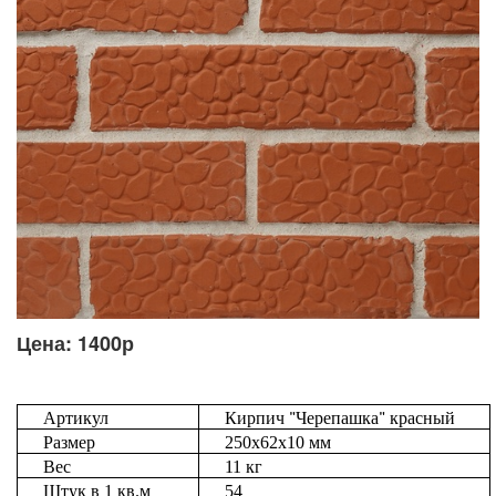
Цена: 1400р
Артикул
Кирпич "Черепашка"
красный
Размер
250
х
62
х
10
мм
Вес
11
кг
Штук
в
1
кв
.
м
54