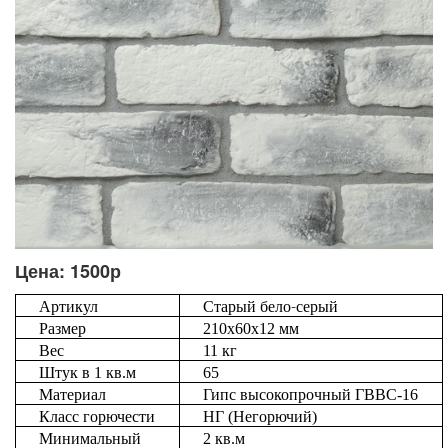
Цена: 1500р
Артикул
Старый
бело-серый
Размер
210
х
60
х
12
мм
Вес
11
кг
Штук
в
1
кв
.
м
65
Материал
Гипс
высокопрочный
ГВВС
-16
Класс
горючести
НГ
(
Негорючий
)
Минимальный
2
кв
.
м