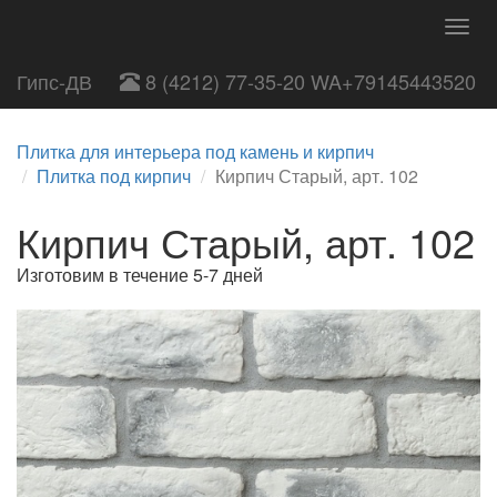
Togg
navig
Гипс-ДВ
8 (4212) 77-35-20 WA+79145443520
Плитка для интерьера под камень и кирпич
Плитка под кирпич
Кирпич Старый, арт. 102
Кирпич Старый, арт. 102
Изготовим в течение 5-7 дней