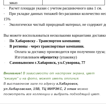
заказ
·
Расчет
площади
указан
с
учетом
расшивочного
шва
1
см
.
·
При
укладке
данных
типажей
без
расшивки
количество
не
15%
·
Экологически
чистый
природный
материал
,
не
содержит
д
Вы
можете
воспользоваться
несколькими
вариантами
доставк
По Хабаровску
-
Транспортом компании
;
·
В регионы
-
через транспортные компании
.
·
Оплата
за
доставку
производится
при
получении
груза
Изготавливаем
обрешетку
(
упаковку
)
Самовывозом г
.
Хабаровск
,
ул
.
Суворова
, 77
·
Внимание!
В зависимости от настроек экрана, цвет
"вживую" и на фото, может иметь отличия.
В выставочном зале по адресу
г.Хабаровск,
ул.Хабаровская, 15В, ТЦ МИРЭКС, 2 этаж
можно
посмотреть все коллекции и выбрать подходящий цвет.