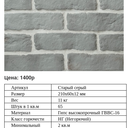
Цена: 1400р
Артикул
Старый
серый
Размер
210
х
60
х
12
мм
Вес
11
кг
Штук
в
1
кв
.
м
65
Материал
Гипс
высокопрочный
ГВВС
-16
Класс
горючести
НГ
(
Негорючий
)
Минимальный
2
кв
.
м