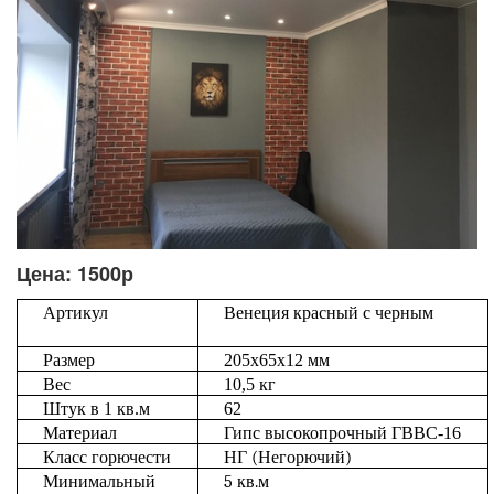
Цена: 1500р
Артикул
Венеция
красный с черным
Размер
205
х
65
х
12
мм
Вес
10,5
кг
Штук
в
1
кв
.
м
62
Материал
Гипс
высокопрочный
ГВВС
-16
Класс
горючести
НГ (Негорючий)
Минимальный
5 кв.м