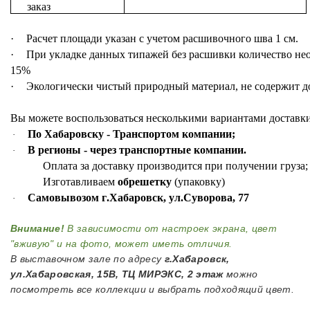
заказ
·
Расчет
площади
указан
с
учетом
расшивочного
шва
1
см
.
·
При
укладке
данных
типажей
без
расшивки
количество
не
15%
·
Экологически
чистый
природный
материал
,
не
содержит
д
Вы
можете
воспользоваться
несколькими
вариантами
доставк
По Хабаровску
-
Транспортом компании
;
·
В регионы
-
через транспортные компании
.
·
Оплата
за
доставку
производится
при
получении
груза
Изготавливаем
обрешетку
(
упаковку
)
Самовывозом г
.
Хабаровск
,
ул
.
Суворова
, 77
·
Внимание!
В зависимости от настроек экрана, цвет
"вживую" и на фото, может иметь отличия.
В выставочном зале по адресу
г.Хабаровск,
ул.Хабаровская, 15В, ТЦ МИРЭКС, 2 этаж
можно
посмотреть все коллекции и выбрать подходящий цвет.