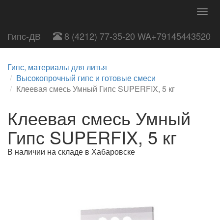
Togg
navig
Гипс-ДВ
8 (4212) 77-35-20 WA+79145443520
Гипс, материалы для литья
Высокопрочный гипс и готовые смеси
Клеевая смесь Умный Гипс SUPERFIX, 5 кг
Клеевая смесь Умный
Гипс SUPERFIX, 5 кг
В наличии на складе в Хабаровске