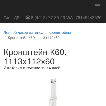
Togg
navig
Гипс-ДВ
8 (4212) 77-35-20 WA+79145443520
Лепной декор из гипса
Кронштейны
Кронштейн К60, 1113х112х60
Кронштейн К60,
1113х112х60
Изготовим в течение 12-14 дней