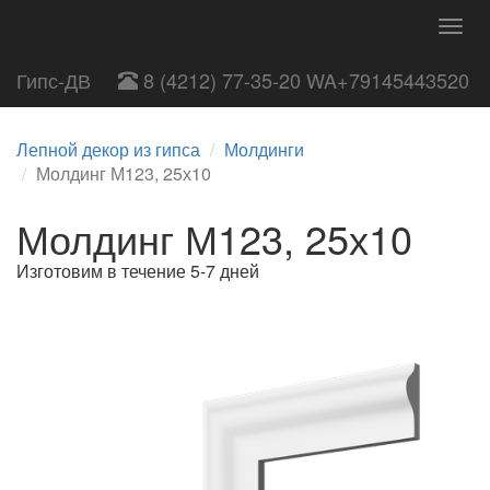
Togg
navig
Гипс-ДВ
8 (4212) 77-35-20 WA+79145443520
Лепной декор из гипса
Молдинги
Молдинг М123, 25х10
Молдинг М123, 25х10
Изготовим в течение 5-7 дней