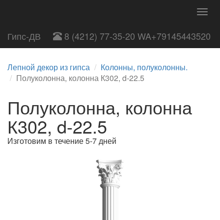
Togg
navig
Гипс-ДВ
8 (4212) 77-35-20 WA+79145443520
Лепной декор из гипса
Колонны, полуколонны.
Полуколонна, колонна К302, d-22.5
Полуколонна, колонна
К302, d-22.5
Изготовим в течение 5-7 дней