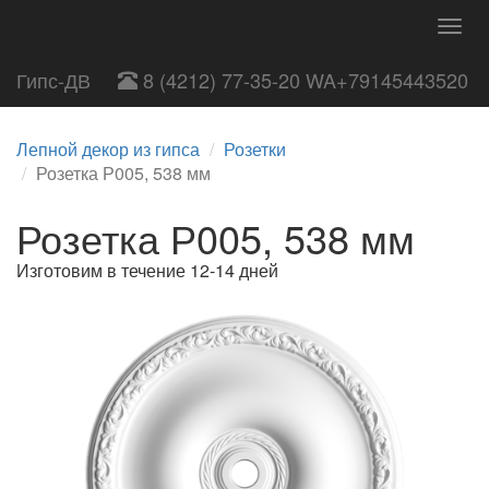
Togg
navig
Гипс-ДВ
8 (4212) 77-35-20 WA+79145443520
Лепной декор из гипса
Розетки
Розетка Р005, 538 мм
Розетка Р005, 538 мм
Изготовим в течение 12-14 дней