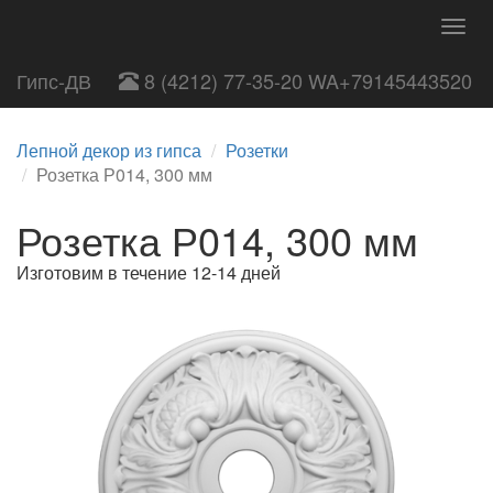
Togg
navig
Гипс-ДВ
8 (4212) 77-35-20 WA+79145443520
Лепной декор из гипса
Розетки
Розетка Р014, 300 мм
Розетка Р014, 300 мм
Изготовим в течение 12-14 дней