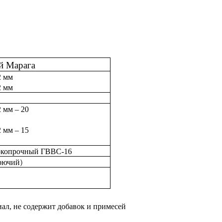
й
Марага
2
мм
2
мм
2
мм
– 20
2
мм
– 15
окопрочный
ГВВС
-16
рючий)
иал
,
не
содержит
добавок
и
примесей