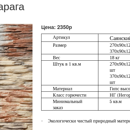
арага
Цена: 2350р
Артикул
Саянски
Размер
270
х
90
х
1
370
х
90
х
1
Вес
18
кг
Штук
в
1
кв
.
м
270
х
90
х
1
шт
370
х
90
х
1
шт
Материал
Гипс
выс
Класс
горючести
НГ (Него
Минимальный
5 кв.м
заказ
·
Экологически
чистый природный
матер