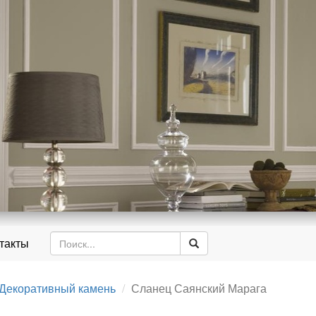
д
такты
Декоративный камень
Сланец Саянский Марага