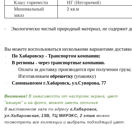
Класс
горючести
НГ (Негорючий)
Минимальный
2 кв.м
заказ
·
Экологически
чистый
природный
материал
,
не
содержит
д
Вы
можете
воспользоваться
несколькими
вариантами
доставк
По Хабаровску
-
Транспортом компании
;
·
В регионы
-
через транспортные компании
.
·
Оплата
за
доставку
производится
при
получении
груза
Изготавливаем
обрешетку
(
упаковку
)
Самовывозом г
.
Хабаровск
,
ул
.
Суворова
, 77
·
Внимание!
В зависимости от настроек экрана, цвет
"вживую" и на фото, может иметь отличия.
В выставочном зале по адресу
г.Хабаровск,
ул.Хабаровская, 15В, ТЦ МИРЭКС, 2 этаж
можно
посмотреть все коллекции и выбрать подходящий цвет.