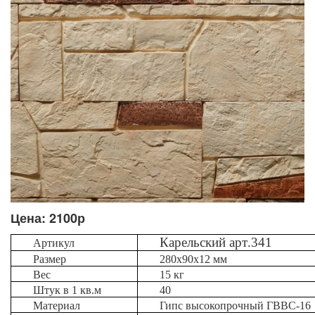
Цена: 2100р
Карельский
арт
.341
Артикул
Размер
280
х
90
х
12
мм
Вес
15
кг
Штук
в
1
кв
.
м
40
Материал
Гипс
высокопрочный
ГВВС
-16