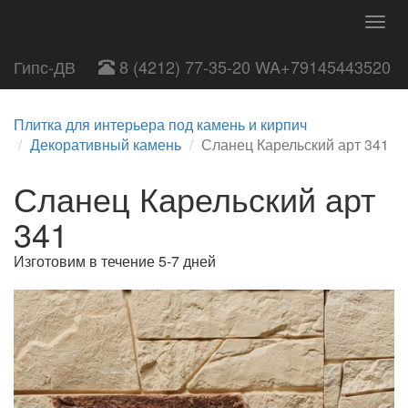
Togg
navig
Гипс-ДВ
8 (4212) 77-35-20 WA+79145443520
Плитка для интерьера под камень и кирпич
Декоративный камень
Сланец Карельский арт 341
Сланец Карельский арт
341
Изготовим в течение 5-7 дней