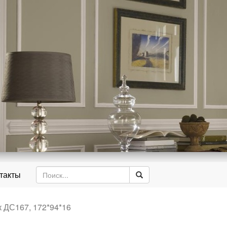
д
такты
 ДС167, 172*94*16