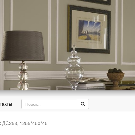
д
такты
 ДС253, 1255*450*45