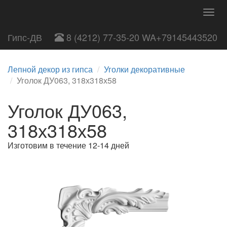
Togg
navig
Гипс-ДВ
8 (4212) 77-35-20 WA+79145443520
Лепной декор из гипса
Уголки декоративные
Уголок ДУ063, 318х318х58
Уголок ДУ063,
318х318х58
Изготовим в течение 12-14 дней