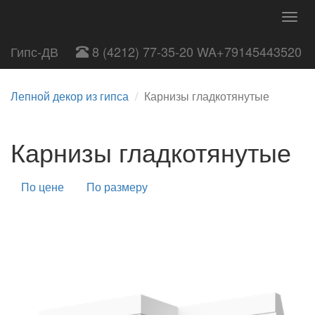
Togg
navig
Гипс-ДВ
8 (4212) 77-35-20 WA+79145443520
Лепной декор из гипса
Карнизы гладкотянутые
Карнизы гладкотянутые
По цене
По размеру