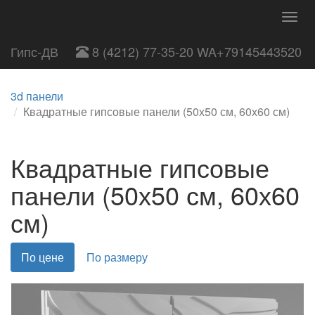
Togg
navig
Гипс-ДВ
8 (4212) 77-35-20 WA+79145443520
3d панели
Квадратные гипсовые панели (50х50 см, 60х60 см)
Квадратные гипсовые
панели (50х50 см, 60х60
см)
По цене
По размеру